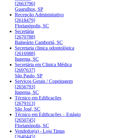
[2663796]
Guarulhos, SP
Recepção Administrativo
[2618479]
Florianópolis, SC
Secretária
[2670788]
Balneário Camboriú, SC
Secretaria clinica odontológica
[2616988]
Itapema, SC
Secretária em Clinica Médica
[2697637]
São Paulo, SP
Serviços Gerais / Copeiragem
[2656793]
Itapema, SC
Técnico em Edificações
[2679313]
São José, SC
Técnico em Edificações – Estágio
[2650745]
Florianópolis, SC
Vendedor(a) - Loja Tintas
[2640445]