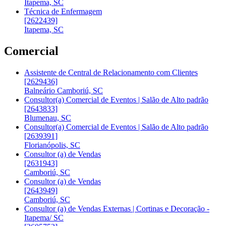
Itapema, SC
Técnica de Enfermagem
[2622439]
Itapema, SC
Comercial
Assistente de Central de Relacionamento com Clientes
[2629436]
Balneário Camboriú, SC
Consultor(a) Comercial de Eventos | Salão de Alto padrão
[2643833]
Blumenau, SC
Consultor(a) Comercial de Eventos | Salão de Alto padrão
[2639391]
Florianópolis, SC
Consultor (a) de Vendas
[2631943]
Camboriú, SC
Consultor (a) de Vendas
[2643949]
Camboriú, SC
Consultor (a) de Vendas Externas | Cortinas e Decoração -
Itapema/ SC