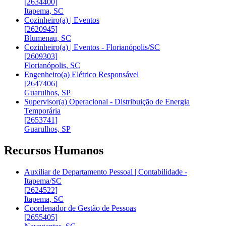
[2634400]
Itapema, SC
Cozinheiro(a) | Eventos
[2620945]
Blumenau, SC
Cozinheiro(a) | Eventos - Florianópolis/SC
[2609303]
Florianópolis, SC
Engenheiro(a) Elétrico Responsável
[2647406]
Guarulhos, SP
Supervisor(a) Operacional - Distribuição de Energia
Temporária
[2653741]
Guarulhos, SP
Recursos Humanos
Auxiliar de Departamento Pessoal | Contabilidade -
Itapema/SC
[2624522]
Itapema, SC
Coordenador de Gestão de Pessoas
[2655405]