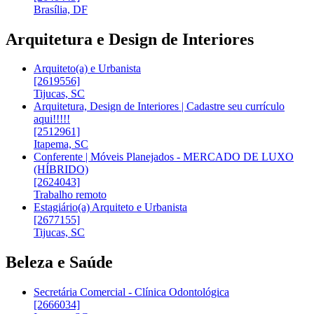
Brasília, DF
Arquitetura e Design de Interiores
Arquiteto(a) e Urbanista
[2619556]
Tijucas, SC
Arquitetura, Design de Interiores | Cadastre seu currículo
aqui!!!!!
[2512961]
Itapema, SC
Conferente | Móveis Planejados - MERCADO DE LUXO
(HÍBRIDO)
[2624043]
Trabalho remoto
Estagiário(a) Arquiteto e Urbanista
[2677155]
Tijucas, SC
Beleza e Saúde
Secretária Comercial - Clínica Odontológica
[2666034]