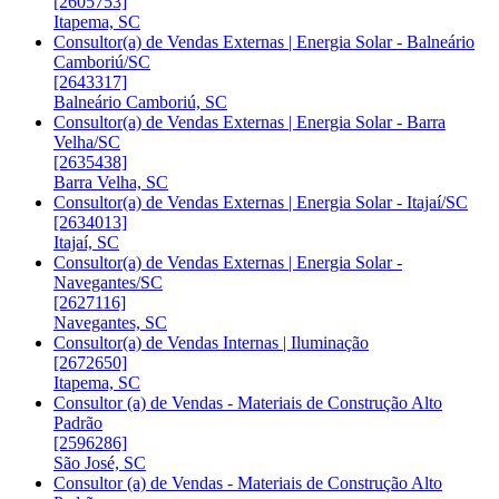
[2605753]
Itapema, SC
Consultor(a) de Vendas Externas | Energia Solar - Balneário
Camboriú/SC
[2643317]
Balneário Camboriú, SC
Consultor(a) de Vendas Externas | Energia Solar - Barra
Velha/SC
[2635438]
Barra Velha, SC
Consultor(a) de Vendas Externas | Energia Solar - Itajaí/SC
[2634013]
Itajaí, SC
Consultor(a) de Vendas Externas | Energia Solar -
Navegantes/SC
[2627116]
Navegantes, SC
Consultor(a) de Vendas Internas | Iluminação
[2672650]
Itapema, SC
Consultor (a) de Vendas - Materiais de Construção Alto
Padrão
[2596286]
São José, SC
Consultor (a) de Vendas - Materiais de Construção Alto