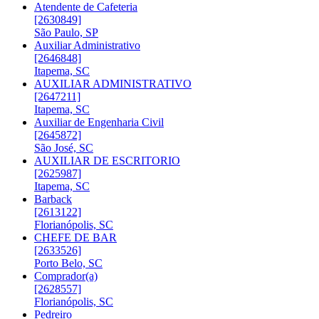
Atendente de Cafeteria
[2630849]
São Paulo, SP
Auxiliar Administrativo
[2646848]
Itapema, SC
AUXILIAR ADMINISTRATIVO
[2647211]
Itapema, SC
Auxiliar de Engenharia Civil
[2645872]
São José, SC
AUXILIAR DE ESCRITORIO
[2625987]
Itapema, SC
Barback
[2613122]
Florianópolis, SC
CHEFE DE BAR
[2633526]
Porto Belo, SC
Comprador(a)
[2628557]
Florianópolis, SC
Pedreiro