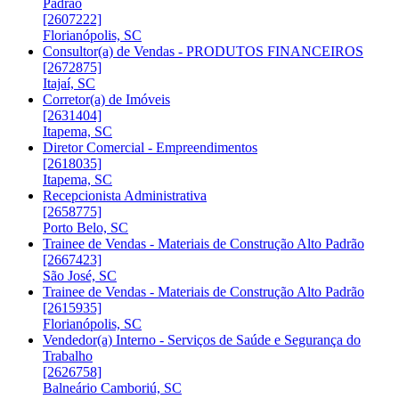
Padrão
[2607222]
Florianópolis, SC
Consultor(a) de Vendas - PRODUTOS FINANCEIROS
[2672875]
Itajaí, SC
Corretor(a) de Imóveis
[2631404]
Itapema, SC
Diretor Comercial - Empreendimentos
[2618035]
Itapema, SC
Recepcionista Administrativa
[2658775]
Porto Belo, SC
Trainee de Vendas - Materiais de Construção Alto Padrão
[2667423]
São José, SC
Trainee de Vendas - Materiais de Construção Alto Padrão
[2615935]
Florianópolis, SC
Vendedor(a) Interno - Serviços de Saúde e Segurança do
Trabalho
[2626758]
Balneário Camboriú, SC