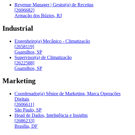
Revenue Manager | Gestor(a) de Receitas
[2606682]
Armação dos Búzios, RJ
Industrial
Engenheiro(a) Mecânico - Climatização
[2658119]
Guarulhos, SP
Supervisor(a) de Climatização
[2622588]
Guarulhos, SP
Marketing
Coordenador(a) Sênior de Marketing, Marca Operações
Digitais
[2606611]
São Paulo, SP
Head de Dados, Inteligência e Insights
[2686233]
Brasília, DF