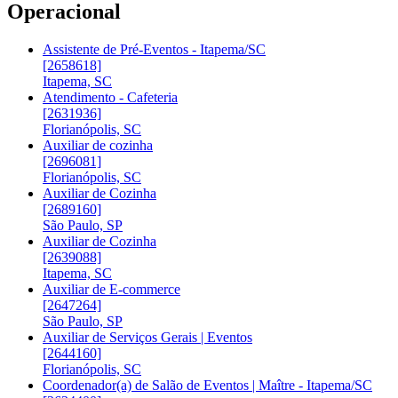
Operacional
Assistente de Pré-Eventos - Itapema/SC
[2658618]
Itapema, SC
Atendimento - Cafeteria
[2631936]
Florianópolis, SC
Auxiliar de cozinha
[2696081]
Florianópolis, SC
Auxiliar de Cozinha
[2689160]
São Paulo, SP
Auxiliar de Cozinha
[2639088]
Itapema, SC
Auxiliar de E-commerce
[2647264]
São Paulo, SP
Auxiliar de Serviços Gerais | Eventos
[2644160]
Florianópolis, SC
Coordenador(a) de Salão de Eventos | Maître - Itapema/SC