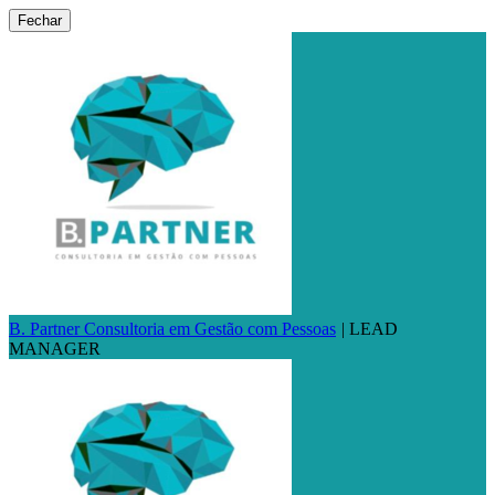
Fechar
B. Partner Consultoria em Gestão com Pessoas
|
LEAD
MANAGER