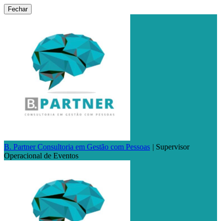
Fechar
B. Partner Consultoria em Gestão com Pessoas
|
Supervisor
Operacional de Eventos