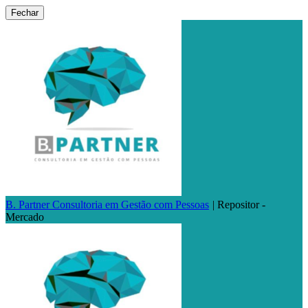
Fechar
B. Partner Consultoria em Gestão com Pessoas
|
Repositor -
Mercado