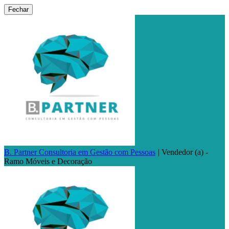
Fechar
B. Partner Consultoria em Gestão com Pessoas
|
Vendedor (a) -
Ramo Móveis e Decoração